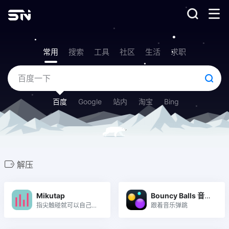
常用
搜索
工具
社区
生活
求职
百度
Google
站内
淘宝
Bing
解压
Mikutap
Bouncy Balls 音乐弹力球
指尖触碰就可以自己创作一首歌曲
跟着音乐弹跳